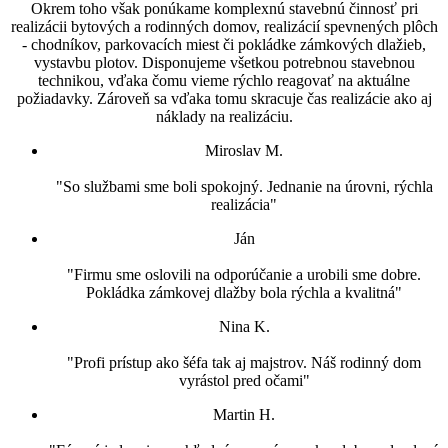
Okrem toho však ponúkame komplexnú stavebnú činnosť pri
realizácii bytových a rodinných domov, realizácií spevnených plôch
- chodníkov, parkovacích miest či pokládke zámkových dlažieb,
vystavbu plotov. Disponujeme všetkou potrebnou stavebnou
technikou, vďaka čomu vieme rýchlo reagovať na aktuálne
požiadavky. Zároveň sa vďaka tomu skracuje čas realizácie ako aj
náklady na realizáciu.
Miroslav M.
"So službami sme boli spokojný. Jednanie na úrovni, rýchla
realizácia"
Ján
"Firmu sme oslovili na odporúčanie a urobili sme dobre.
Pokládka zámkovej dlažby bola rýchla a kvalitná"
Nina K.
"Profi prístup ako šéfa tak aj majstrov. Náš rodinný dom
vyrástol pred očami"
Martin H.